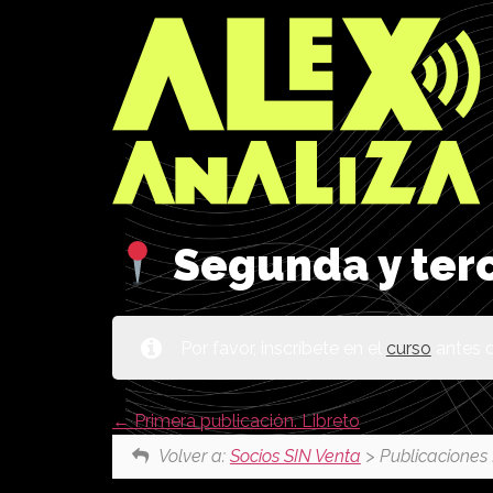
Segunda y terc
Por favor, inscríbete en el
curso
antes d
Primera publicación. Libreto
Volver a:
Socios SIN Venta
> Publicaciones 