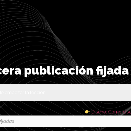
era publicación fijada
e empezar la lección.
Diseño: Cómo diseñ
fijadas