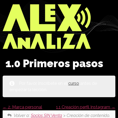
1.0 Primeros pasos
Por favor, inscríbete en el
curso
antes de
empezar la lección.
2. Marca personal
1.1 Creación perfil Instagram
Volver a:
Socios SIN Venta
> Creación de contenido.