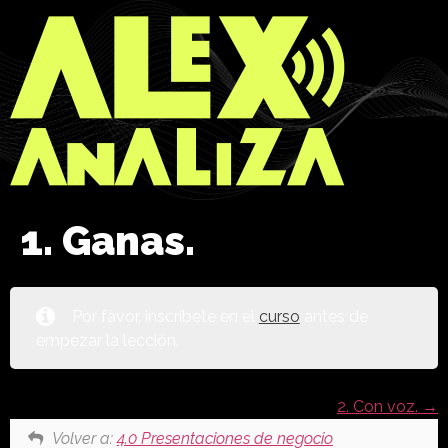
1. Ganas.
Por favor, inscríbete en el
curso
antes de
empezar la lección.
2. Con voz.
Volver a:
4.0 Presentaciones de negocio