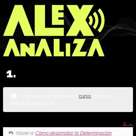
1.
Por favor, inscríbete en el
curso
antes de
empezar la lección.
2.
Volver a:
Cómo desarrollar la Determinación