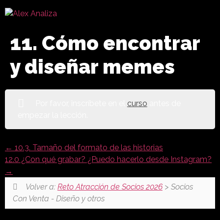
11. Cómo encontrar
y diseñar memes
Por favor, inscríbete en el
curso
antes de
empezar la lección.
10.3. Tamaño del formato de las historias
12.0 ¿Con qué grabar? ¿Puedo hacerlo desde Instagram?
Volver a:
Reto Atracción de Socios 2026
> Socios
Con Venta - Diseño y otros