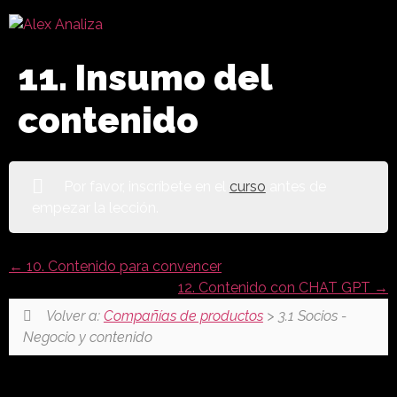
11. Insumo del
contenido
Por favor, inscríbete en el
curso
antes de
empezar la lección.
10. Contenido para convencer
12. Contenido con CHAT GPT
Volver a:
Compañías de productos
> 3.1 Socios -
Negocio y contenido