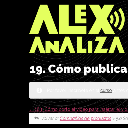
19. Cómo publica
Por favor, inscríbete en el
curso
antes d
18.1. Cómo corto el video para insertar el 
Volver a:
Compañías de productos
> 5.0 So