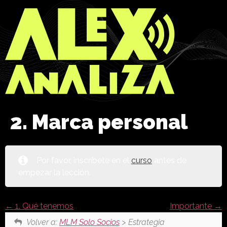
2. Marca personal
Por favor, inscríbete en el
curso
antes de
empezar la lección.
1. Qué tenemos
Importante
Volver a:
MLM Solo Socios
> Estrategia