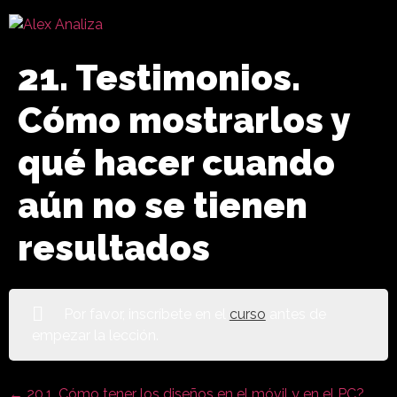
21. Testimonios.
Cómo mostrarlos y
qué hacer cuando
aún no se tienen
resultados
Por favor, inscríbete en el
curso
antes de
empezar la lección.
20.1. Cómo tener los diseños en el móvil y en el PC?