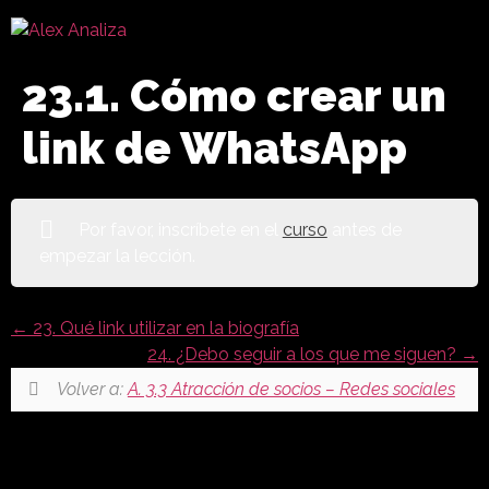
23.1. Cómo crear un
link de WhatsApp
Por favor, inscríbete en el
curso
antes de
empezar la lección.
23. Qué link utilizar en la biografía
24. ¿Debo seguir a los que me siguen?
Volver a:
A. 3.3 Atracción de socios – Redes sociales