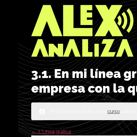
3.1. En mi línea g
empresa con la q
Por favor, inscríbete en el
curso
antes d
3. Línea gráfica