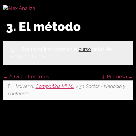
3. El método
Por favor, inscríbete en el
curso
antes de
empezar la lección.
2. Qué ofrecemos
4. Promesa
Volver a:
Compañías MLM..
> 3.1 Socios - Negocio y
contenido