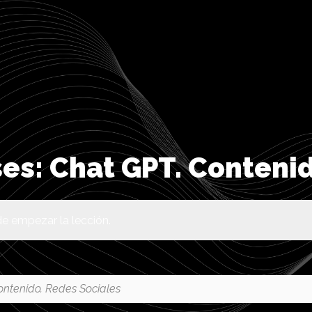
ases: Chat GPT. Conten
e empezar la lección.
ontenido. Redes Sociales