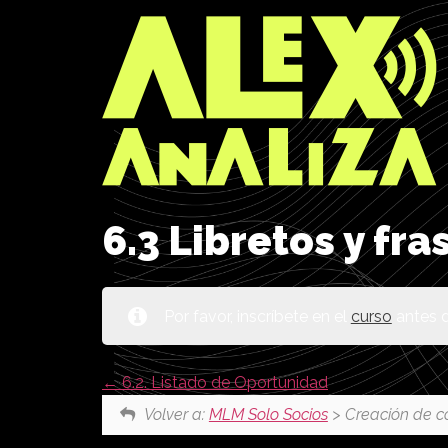
6.3 Libretos y fr
Por favor, inscríbete en el
curso
antes d
6.2. Listado de Oportunidad
Volver a:
MLM Solo Socios
> Creación de c