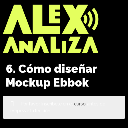
6. Cómo diseñar
Mockup Ebbok
Por favor, inscríbete en el
curso
antes de
empezar la lección.