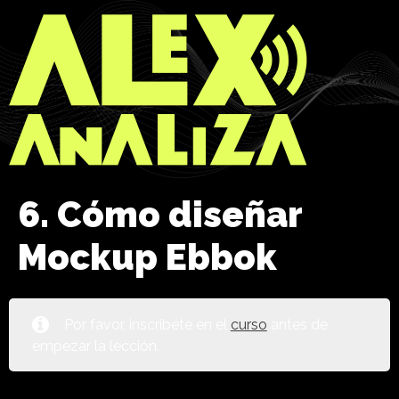
6. Cómo diseñar
Mockup Ebbok
Por favor, inscríbete en el
curso
antes de
empezar la lección.