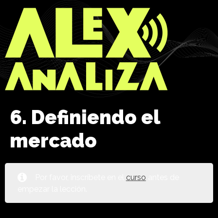
6. Definiendo el
mercado
Por favor, inscríbete en el
curso
antes de
empezar la lección.