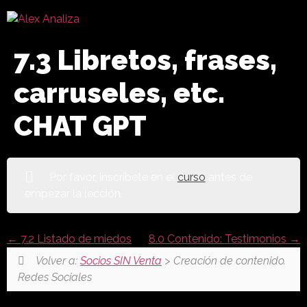
7.3 Libretos, frases,
carruseles, etc.
CHAT GPT
Por favor, inscríbete en el
curso
antes de
empezar la lección.
7.2 Listado de miedos
8.0 Contenido: Testimonios
Volver a:
Socios SIN Venta
> Creación de contenido.
Redes Sociales