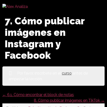
7. Cómo publicar
imágenes en
Instagram y
Facebook
Por favor, inscríbete en el
curso
antes de
empezar la lección.
6.1. Cómo encontrar el block de notas
8. Cómo publicar imágenes en TikTok