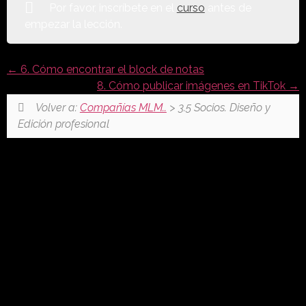
Por favor, inscríbete en el
curso
antes de
empezar la lección.
6. Cómo encontrar el block de notas
8. Cómo publicar imágenes en TikTok
Volver a:
Compañías MLM..
> 3.5 Socios. Diseño y
Edición profesional