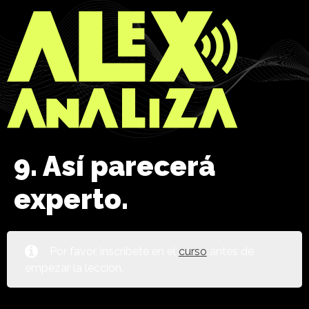
9. Así parecerá
experto.
Por favor, inscríbete en el
curso
antes de
empezar la lección.