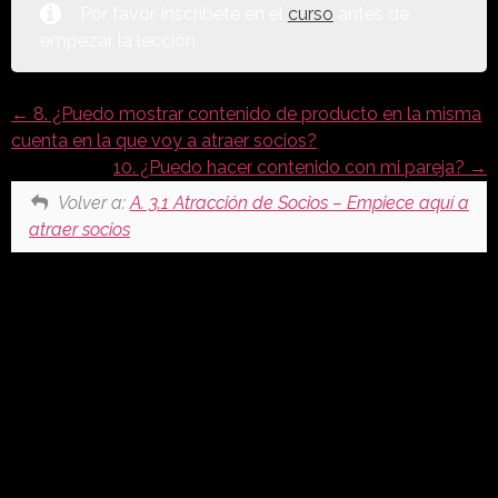
Por favor, inscríbete en el
curso
antes de
empezar la lección.
8. ¿Puedo mostrar contenido de producto en la misma
cuenta en la que voy a atraer socios?
10. ¿Puedo hacer contenido con mi pareja?
Volver a:
A. 3.1 Atracción de Socios – Empiece aquí a
atraer socios