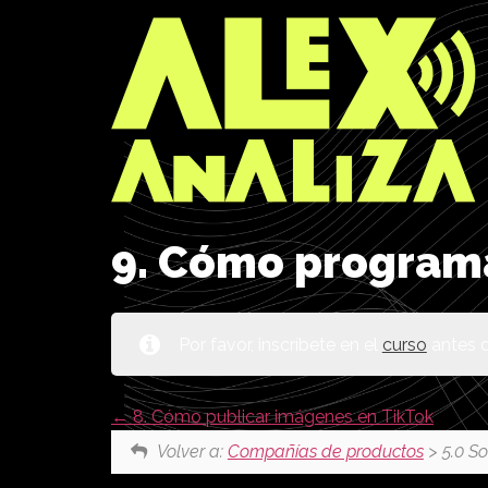
9. Cómo programa
Por favor, inscríbete en el
curso
antes d
8. Cómo publicar imágenes en TikTok
Volver a:
Compañías de productos
> 5.0 So