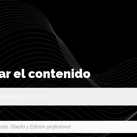
r el contenido
e empezar la lección.
cios. Diseño y Edición profesional