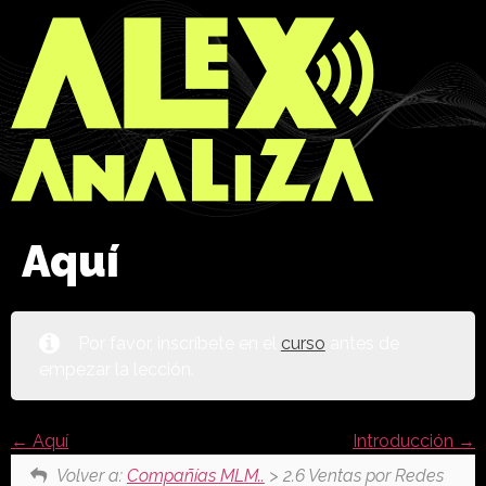
Aquí
Por favor, inscríbete en el
curso
antes de
empezar la lección.
Aquí
Introducción
Volver a:
Compañías MLM..
> 2.6 Ventas por Redes