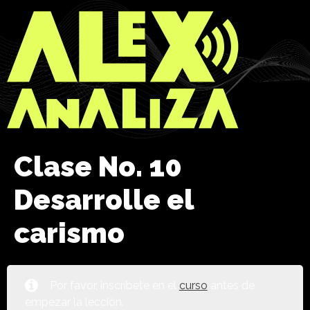
Clase No. 10
Desarrolle el
carismo
Por favor, inscríbete en el
curso
antes de
empezar la lección.