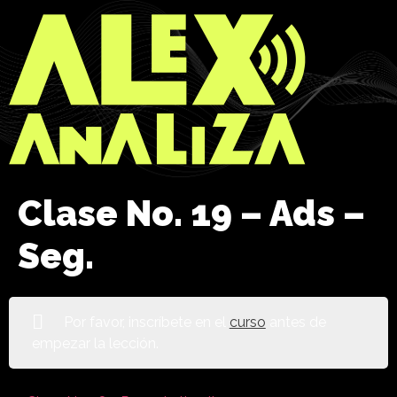
Clase No. 19 – Ads –
Seg.
Por favor, inscríbete en el
curso
antes de
empezar la lección.