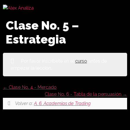
Clase No. 5 –
Estrategia
Por favor, inscríbete en el
curso
antes de
empezar la lección.
Clase No. 4 - Mercado
Clase No. 6 - Tabla de la persuasión
Volver a:
A. 6. Academias de Trading