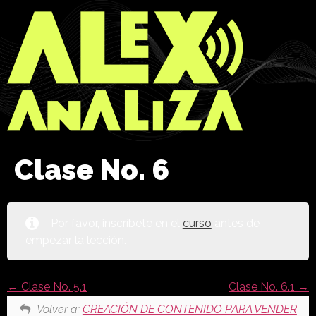
Clase No. 6
Por favor, inscríbete en el
curso
antes de
empezar la lección.
Clase No. 5.1
Clase No. 6.1
Volver a:
CREACIÓN DE CONTENIDO PARA VENDER