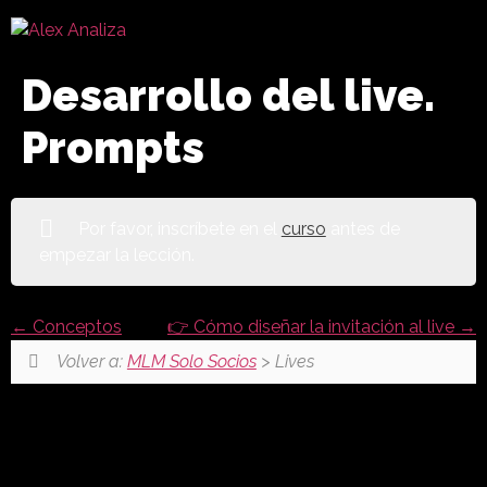
Desarrollo del live.
Prompts
Por favor, inscríbete en el
curso
antes de
empezar la lección.
Conceptos
👉 Cómo diseñar la invitación al live
Volver a:
MLM Solo Socios
> Lives