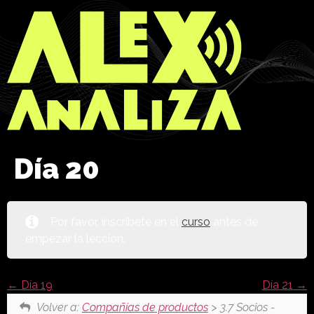
Día 20
Por favor, inscríbete en el
curso
antes de
empezar la lección.
Día 19
Día 21
Volver a:
Compañías de productos
> 3.7 Socios -