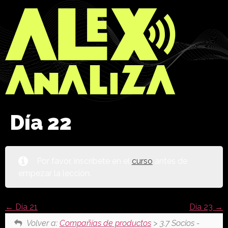
Día 22
Por favor, inscríbete en el
curso
antes de
empezar la lección.
Día 21
Día 23
Volver a:
Compañías de productos
> 3.7 Socios -