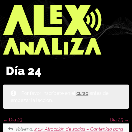
Día 24
Por favor, inscríbete en el
curso
antes de
empezar la lección.
Día 23
Día 25
Volver a:
2.0.5 Atracción de socios – Contenido para