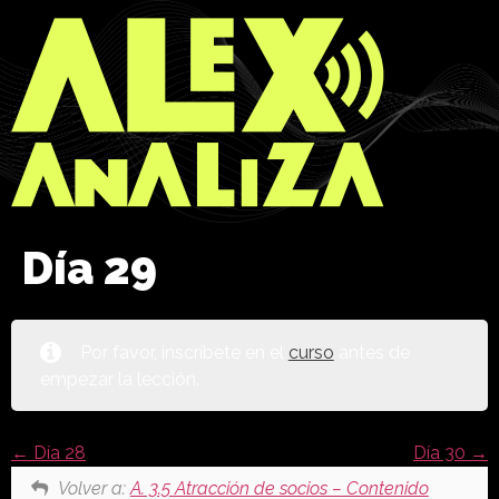
Día 29
Por favor, inscríbete en el
curso
antes de
empezar la lección.
Día 28
Día 30
Volver a:
A. 3.5 Atracción de socios – Contenido