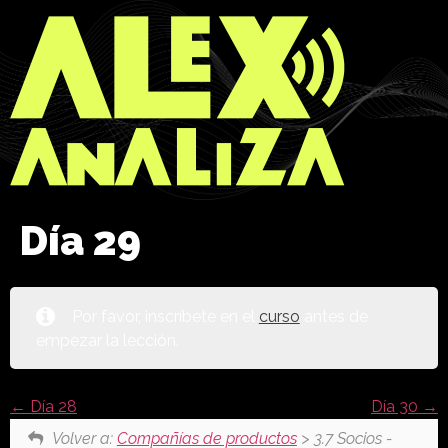
Día 29
Por favor, inscríbete en el
curso
antes de
empezar la lección.
Día 28
Día 30
Volver a:
Compañías de productos
> 3.7 Socios -