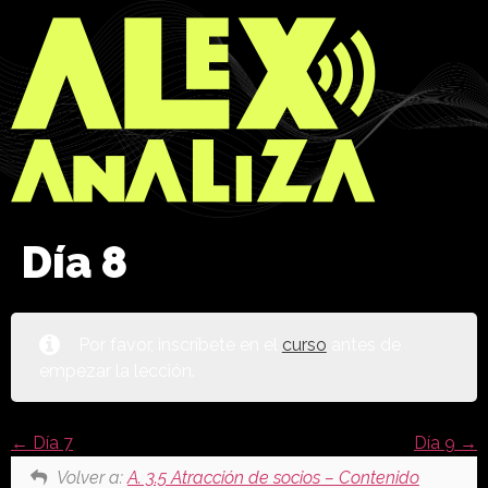
Día 8
Por favor, inscríbete en el
curso
antes de
empezar la lección.
Día 7
Día 9
Volver a:
A. 3.5 Atracción de socios – Contenido