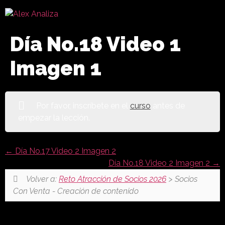
Día No.18 Video 1
Imagen 1
Por favor, inscríbete en el
curso
antes de
empezar la lección.
Día No.17 Video 2 Imagen 2
Día No.18 Video 2 Imagen 2
Volver a:
Reto Atracción de Socios 2026
> Socios
Con Venta - Creación de contenido