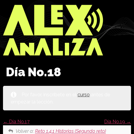
Día No.18
Por favor, inscríbete en el
curso
antes de
empezar la lección.
Día No.17
Día No.19
Volver a:
Reto 1.4.1 Historias (Segundo reto)