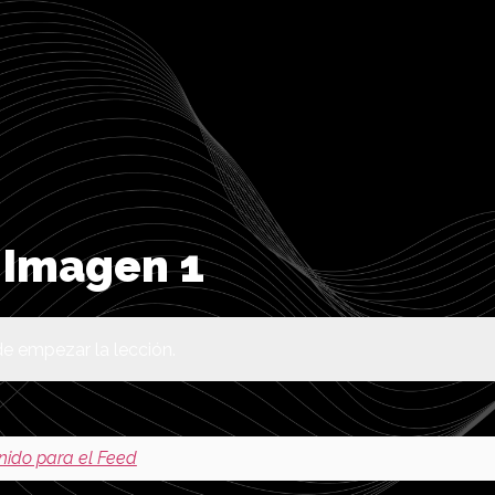
1 Imagen 1
e empezar la lección.
enido para el Feed