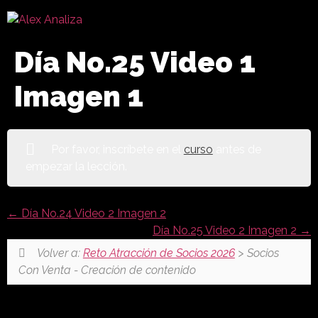
Día No.25 Video 1
Imagen 1
Por favor, inscríbete en el
curso
antes de
empezar la lección.
Día No.24 Video 2 Imagen 2
Día No.25 Video 2 Imagen 2
Volver a:
Reto Atracción de Socios 2026
> Socios
Con Venta - Creación de contenido