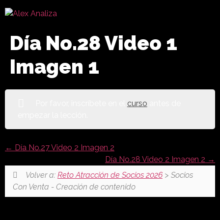
Día No.28 Video 1
Imagen 1
Por favor, inscríbete en el
curso
antes de
empezar la lección.
Día No.27 Video 2 Imagen 2
Día No.28 Video 2 Imagen 2
Volver a:
Reto Atracción de Socios 2026
> Socios
Con Venta - Creación de contenido