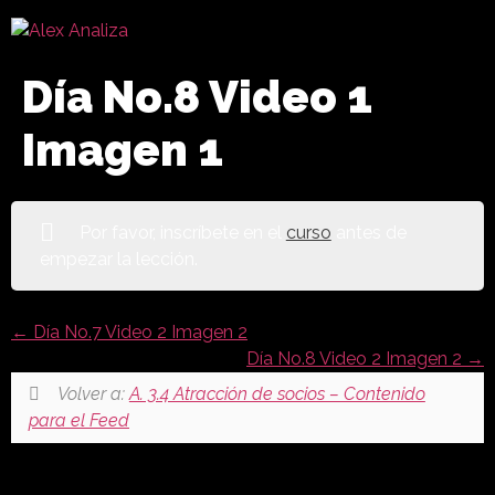
Día No.8 Video 1
Imagen 1
Por favor, inscríbete en el
curso
antes de
empezar la lección.
Día No.7 Video 2 Imagen 2
Día No.8 Video 2 Imagen 2
Volver a:
A. 3.4 Atracción de socios – Contenido
para el Feed