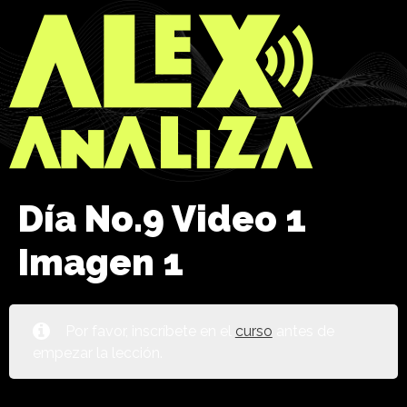
Día No.9 Video 1
Imagen 1
Por favor, inscríbete en el
curso
antes de
empezar la lección.