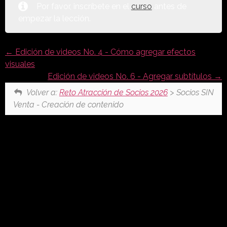
Por favor, inscríbete en el
curso
antes de
empezar la lección.
Edición de videos No. 4 - Cómo agregar efectos
visuales
Edición de videos No. 6 - Agregar subtítulos
Volver a:
Reto Atracción de Socios 2026
> Socios SIN
Venta - Creación de contenido