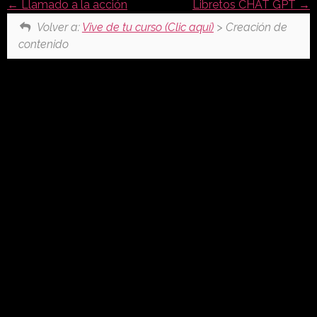
Llamado a la acción
Libretos CHAT GPT
Volver a:
Vive de tu curso (Clic aquí)
> Creación de
contenido