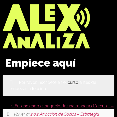
Empiece aquí
Por favor, inscríbete en el
curso
antes de
empezar la lección.
1. Entendiendo el negocio de una manera diferente.
Volver a:
2.0.2 Atracción de Socios – Estrategia