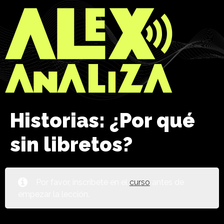
Historias: ¿Por qué
sin libretos?
Por favor, inscríbete en el
curso
antes de
empezar la lección.