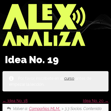
Idea No. 19
Por favor, inscríbete en el
curso
antes de
empezar la lección.
Idea No. 18
Idea No. 20
Volver a:
Compañías MLM..
> 3.3 Socios. Contenido