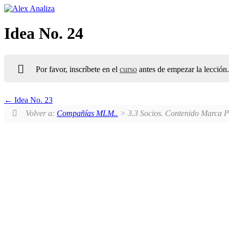
Ir
al
contenido
Idea No. 24
Por favor, inscríbete en el
curso
antes de empezar la lección.
Idea No. 23
Volver a:
Compañías MLM..
> 3.3 Socios. Contenido Marca P