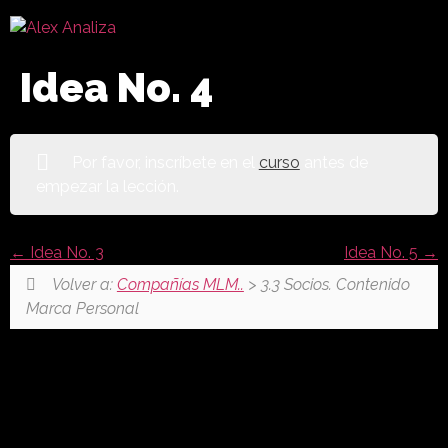
Idea No. 4
Por favor, inscríbete en el
curso
antes de
empezar la lección.
Idea No. 3
Idea No. 5
Volver a:
Compañías MLM..
> 3.3 Socios. Contenido
Marca Personal