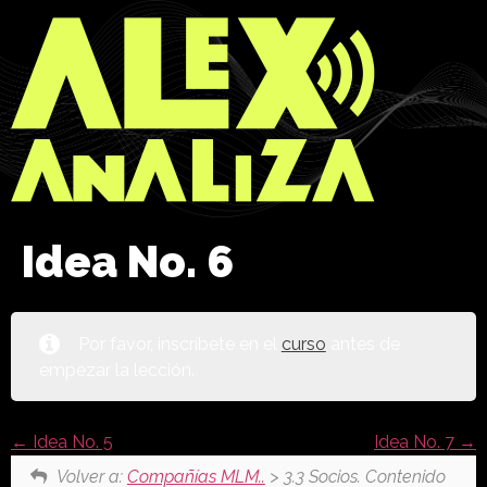
Idea No. 6
Por favor, inscríbete en el
curso
antes de
empezar la lección.
Idea No. 5
Idea No. 7
Volver a:
Compañías MLM..
> 3.3 Socios. Contenido