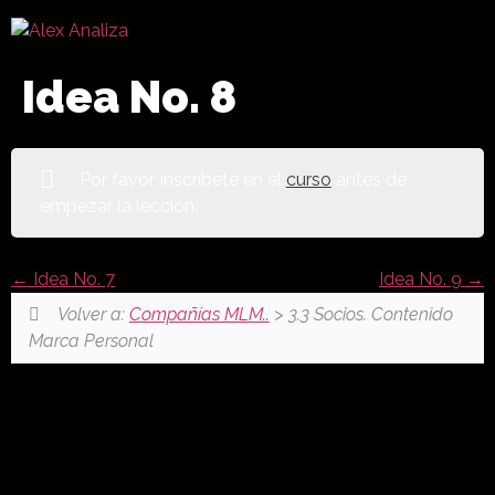
Idea No. 8
Por favor, inscríbete en el
curso
antes de
empezar la lección.
Idea No. 7
Idea No. 9
Volver a:
Compañías MLM..
> 3.3 Socios. Contenido
Marca Personal